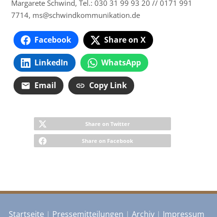
Margarete Schwind, Tel.: 030 31 99 93 20 // 0171 991
7714, ms@
schwindkommunikation.de
Facebook
Share on X
LinkedIn
WhatsApp
Email
Copy Link
Share on Twitter
Share on Facebook
Startseite
|
Pressemitteilungen
|
Archiv
|
Impressum