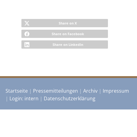
Share on X
Share on Facebook
Share on LinkedIn
Startseite
|
Pressemitteilungen
|
Archiv
|
Impressum
|
Login: intern
|
Datenschutzerklärung