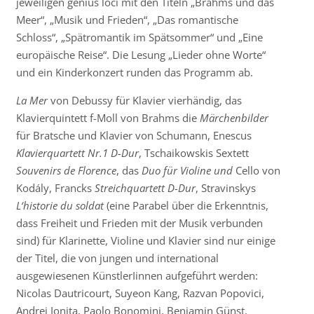
jeweiligen genius loci mit den Titeln „Brahms und das
Meer“, „Musik und Frieden“, „Das romantische
Schloss“, „Spätromantik im Spätsommer“ und „Eine
europäische Reise“. Die Lesung „Lieder ohne Worte“
und ein Kinderkonzert runden das Programm ab.
La Mer
von Debussy für Klavier vierhändig, das
Klavierquintett f-Moll von Brahms die
Märchenbilder
für Bratsche und Klavier von Schumann, Enescus
Klavierquartett Nr.1
D-Dur
, Tschaikowskis Sextett
Souvenirs de Florence
, das
Duo für Violine und
Cello von
Kodály, Francks
Streichquartett D-Dur
, Stravinskys
L‘historie du soldat
(
eine Parabel über die Erkenntnis,
dass Freiheit und Frieden mit der Musik verbunden
sind) für Klarinette, Violine und Klavier sind nur einige
der Titel, die von jungen und international
ausgewiesenen KünstlerIinnen aufgeführt werden:
Nicolas Dautricourt, Suyeon Kang, Razvan Popovici,
Andrei Ionita, Paolo Bonomini, Benjamin Günst,