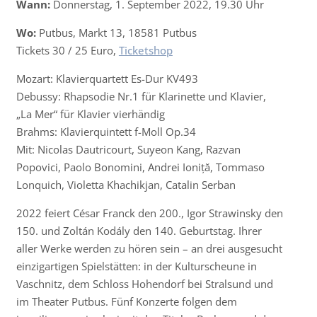
Wann:
Donnerstag, 1. September 2022, 19.30 Uhr
Wo:
Putbus, Markt 13, 18581 Putbus
Tickets 30 / 25 Euro,
Ticketshop
Mozart: Klavierquartett Es-Dur KV493
Debussy: Rhapsodie Nr.1 für Klarinette und Klavier,
„La Mer“ für Klavier vierhändig
Brahms: Klavierquintett f-Moll Op.34
Mit: Nicolas Dautricourt, Suyeon Kang, Razvan
Popovici, Paolo Bonomini, Andrei Ioniță, Tommaso
Lonquich, Violetta Khachikjan, Catalin Serban
2022 feiert César Franck den 200., Igor Strawinsky den
150. und Zoltán Kodály den 140. Geburtstag. Ihrer
aller Werke werden zu hören sein – an drei ausgesucht
einzigartigen Spielstätten: in der Kulturscheune in
Vaschnitz, dem Schloss Hohendorf bei Stralsund und
im Theater Putbus. Fünf Konzerte folgen dem